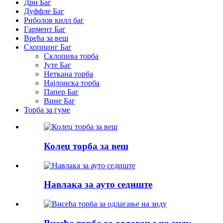
Дри Баг
Дуффле Баг
Риболов килл баг
Гармент Баг
Врећа за веш
Схоппинг Баг
Склопива торба
Јуте Баг
Неткана торба
Најлонска торба
Папер Баг
Вине Баг
Торба за гуме
Колеџ торба за веш
Навлака за ауто седиште