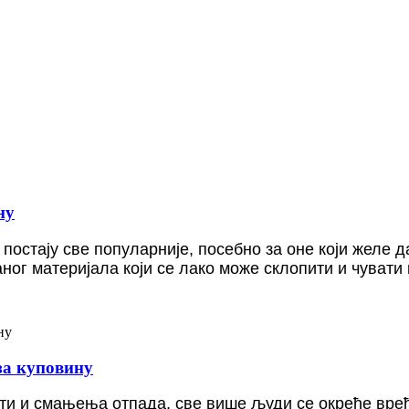
ну
постају све популарније, посебно за оне који желе д
ог материјала који се лако може склопити и чувати 
за куповину
ти и смањења отпада, све више људи се окреће врећ