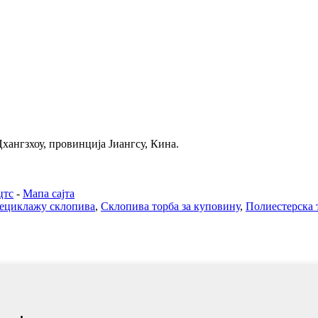
Цхангзхоу, провинција Јиангсу, Кина.
цтс
-
Мапа сајта
рециклажу склопива
,
Склопива торба за куповину
,
Полиестерска 