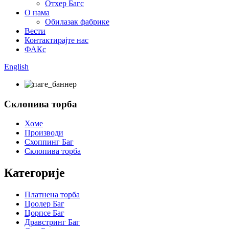
Отхер Багс
О нама
Обилазак фабрике
Вести
Контактирајте нас
ФАКс
English
Склопива торба
Хоме
Производи
Схоппинг Баг
Склопива торба
Категорије
Платнена торба
Цоолер Баг
Цорпсе Баг
Дравстринг Баг