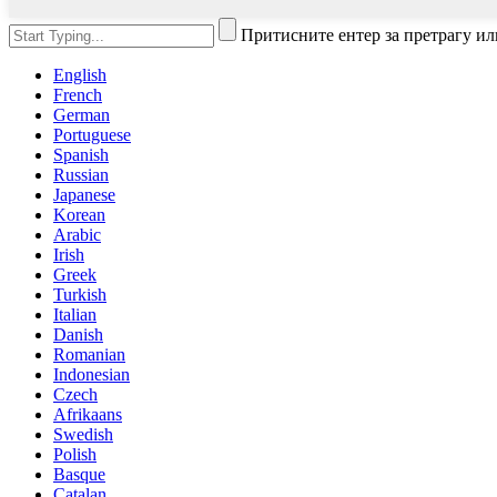
Притисните ентер за претрагу и
English
French
German
Portuguese
Spanish
Russian
Japanese
Korean
Arabic
Irish
Greek
Turkish
Italian
Danish
Romanian
Indonesian
Czech
Afrikaans
Swedish
Polish
Basque
Catalan