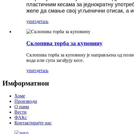
пластичним кесама за једнократну употре
желе да смање свој угљенични отисак, а и
упит
детаљ
Склопива торба за куповину
Склопива торба за куповину је направљена од полиес
вода или супа загађују кесе.
упит
детаљ
Имформатион
Хоме
Производи
О нама
Вести
ФАКс
Контактирајте нас