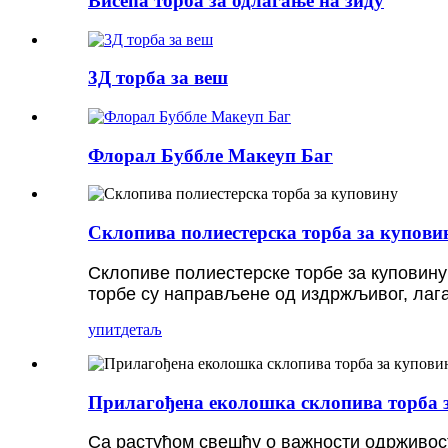
Висећа торба за одлагање на зиду
3Д торба за веш
Флорал Буббле Макеуп Баг
Склопива полиестерска торба за купови
Склопиве полиестерске торбе за куповину 
торбе су направљене од издржљивог, лаган
упит
детаљ
Прилагођена еколошка склопива торба 
Са растућом свешћу о важности одрживос