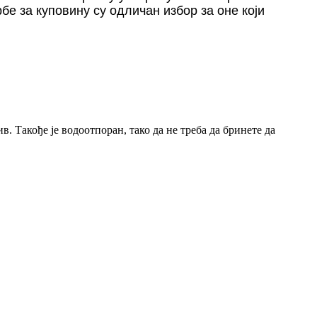
е за куповину су одличан избор за оне који
. Такође је водоотпоран, тако да не треба да бринете да