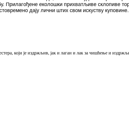
бу. Прилагођене еколошки прихватљиве склопиве торб
стовремено дају лични штих свом искуству куповине.
тера, који је издржљив, јак и лаган и лак за чишћење и издржљив