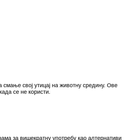
а смање свој утицај на животну средину. Ове
када се не користи.
ама за вишекратну употребу као алтернативи