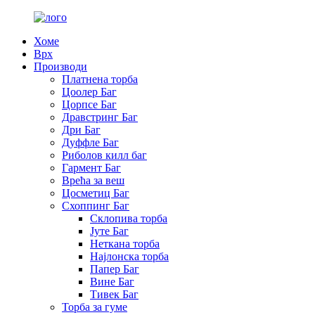
Хоме
Врх
Производи
Платнена торба
Цоолер Баг
Цорпсе Баг
Дравстринг Баг
Дри Баг
Дуффле Баг
Риболов килл баг
Гармент Баг
Врећа за веш
Цосметиц Баг
Схоппинг Баг
Склопива торба
Јуте Баг
Неткана торба
Најлонска торба
Папер Баг
Вине Баг
Тивек Баг
Торба за гуме