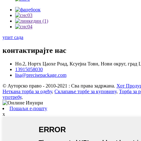
упит сада
контактирајте нас
Но.2, Нортх Цаохе Роад, Ксуејиа Товн, Нови округ, град 
13915058030
lisa@precisepackage.com
© Ауторско право - 2010-2021 : Сва права задржана.
Хот Проду
Неткана торба за одећу
,
Склапање торбе за куповину
,
Торба за 
употребу
,
Пошаљи е-пошту
x