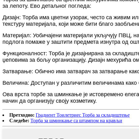
за лепоту. Ево детаљног погледа:
Дизајн: Торба има цветни узорак, често са живим ил
текстуру материјала, који може бити благо заобље
Материјал: Уобичајени материјали укључују ПВЦ, н
подлога помаже у заштити предмета изнутра од ош
Функционалност: Торба је дизајнирана за складиш
џеповима за бољу организацију. Дизајн мехурића 
Затварање: Обично има затварач за затварање како
Величина: Доступан у различитим величинама како 
Ова врста торбе за шминкање је истовремено елеган
начин да организују своју козметику.
Претходно:
Градиент Тоилетриес Торба за складиштење
Следеће:
Торба за шминкање са штампом на крављи