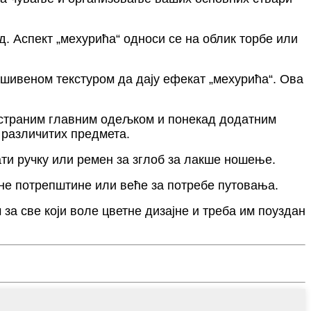
ед. Аспект „мехурића“ односи се на облик торбе или
ошивеном текстуром да дају ефекат „мехурића“. Ова
ространим главним одељком и понекад додатним
 различитих предмета.
ати ручку или ремен за зглоб за лакше ношење.
не потрепштине или веће за потребе путовања.
за све који воле цветне дизајне и треба им поуздан