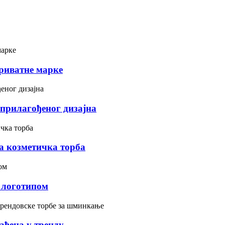
риватне марке
прилагођеног дизајна
а козметичка торба
а логотипом
ена у тренду ...