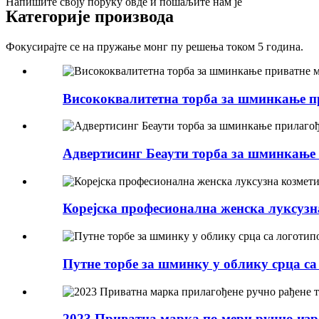
Напишите своју поруку овде и пошаљите нам је
Категорије производа
Фокусирајте се на пружање монг пу решења током 5 година.
Висококвалитетна торба за шминкање п
Адвертисинг Беаути торба за шминкање 
Корејска професионална женска луксузн
Путне торбе за шминку у облику срца с
2023 Приватна марка по мери ручно израђ