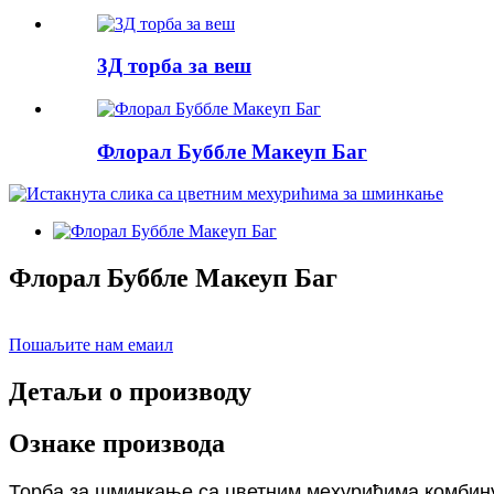
3Д торба за веш
Флорал Буббле Макеуп Баг
Флорал Буббле Макеуп Баг
Пошаљите нам емаил
Детаљи о производу
Ознаке производа
Торба за шминкање са цветним мехурићима комбину