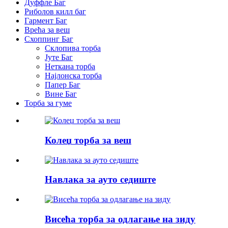
Дуффле Баг
Риболов килл баг
Гармент Баг
Врећа за веш
Схоппинг Баг
Склопива торба
Јуте Баг
Неткана торба
Најлонска торба
Папер Баг
Вине Баг
Торба за гуме
Колеџ торба за веш
Навлака за ауто седиште
Висећа торба за одлагање на зиду