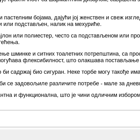
и пастелним бојама, дајући јој женствен и свеж изгл
ни или подстављен, налик на мехуриће.
ајлон или полиестер, често са подстављеном или пр
тећења.
тење шминке и ситних тоалетних потрепштина, са п
омогућава флексибилност, што олакшава постављање
 би садржај био сигуран. Неке торбе могу такође им
би се задовољиле различите потребе - мале за днев
тна и функционална, што је чини одличним избором 