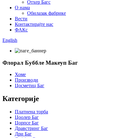
Отхер Багс
О нама
Обилазак фабрике
Вести
Контактирајте нас
ФАКс
English
Флорал Буббле Макеуп Баг
Хоме
Производи
Цосметиц Баг
Категорије
Платнена торба
Цоолер Баг
Цорпсе Баг
Дравстринг Баг
Дри Баг