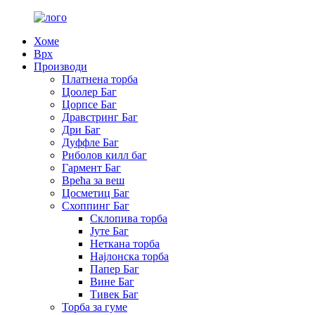
Хоме
Врх
Производи
Платнена торба
Цоолер Баг
Цорпсе Баг
Дравстринг Баг
Дри Баг
Дуффле Баг
Риболов килл баг
Гармент Баг
Врећа за веш
Цосметиц Баг
Схоппинг Баг
Склопива торба
Јуте Баг
Неткана торба
Најлонска торба
Папер Баг
Вине Баг
Тивек Баг
Торба за гуме