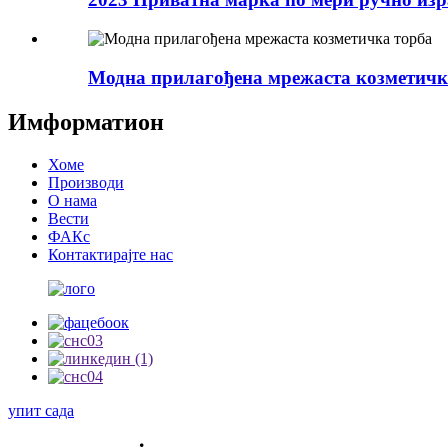
Модна прилагођена мрежаста козметичк
Имформатион
Хоме
Производи
О нама
Вести
ФАКс
Контактирајте нас
упит сада